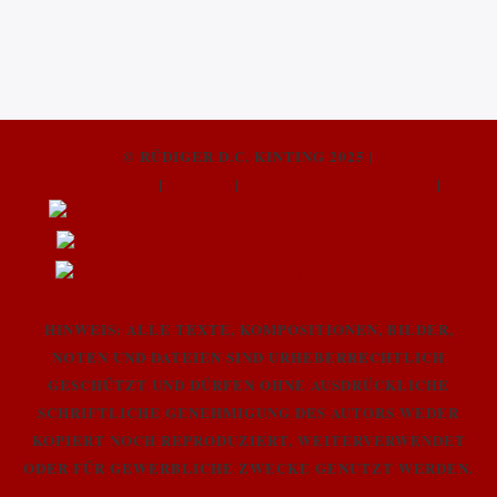
© RÜDIGER D.C. KINTING 2025 |
IMPRESSUM
|
PRESSE
|
FÜR DEN BUCHHANDEL
|
HINWEIS: ALLE TEXTE, KOMPOSITIONEN, BILDER,
NOTEN UND DATEIEN SIND URHEBERRECHTLICH
GESCHÜTZT UND DÜRFEN OHNE AUSDRÜCKLICHE
SCHRIFTLICHE GENEHMIGUNG DES AUTORS WEDER
KOPIERT NOCH REPRODUZIERT, WEITERVERWENDET
ODER FÜR GEWERBLICHE ZWECKE GENUTZT WERDEN.