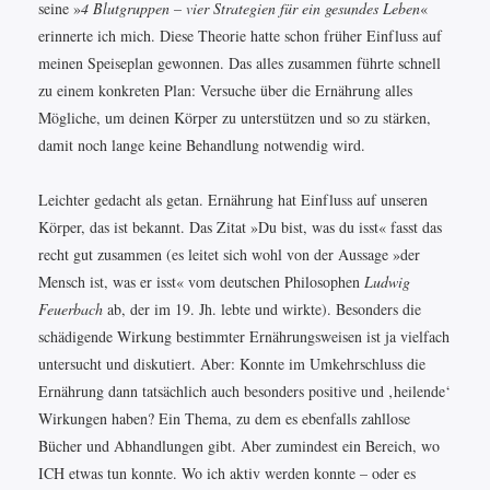
seine »
4 Blutgruppen – vier Strategien für ein gesundes Leben
«
erinnerte ich mich. Diese Theorie hatte schon früher Einfluss auf
meinen Speiseplan gewonnen. Das alles zusammen führte schnell
zu einem konkreten Plan: Versuche über die Ernährung alles
Mögliche, um deinen Körper zu unterstützen und so zu stärken,
damit noch lange keine Behandlung notwendig wird.
Leichter gedacht als getan. Ernährung hat Einfluss auf unseren
Körper, das ist bekannt. Das Zitat »Du bist, was du isst« fasst das
recht gut zusammen (es leitet sich wohl von der Aussage »der
Mensch ist, was er isst« vom deutschen Philosophen
Ludwig
Feuerbach
ab, der im 19. Jh. lebte und wirkte). Besonders die
schädigende Wirkung bestimmter Ernährungsweisen ist ja vielfach
untersucht und diskutiert. Aber: Konnte im Umkehrschluss die
Ernährung dann tatsächlich auch besonders positive und ‚heilende‘
Wirkungen haben? Ein Thema, zu dem es ebenfalls zahllose
Bücher und Abhandlungen gibt. Aber zumindest ein Bereich, wo
ICH etwas tun konnte. Wo ich aktiv werden konnte – oder es