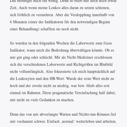
Das beruhigte mich ein wenig. Denn so blieb mir doch noch etwas
Zeit. Auch wenn meine Leukos alles daran zu setzen schienen,
sich fröhlich zu vermehren. Aber die Verdopplung innerhalb von
6 Monaten (einer der Indikatoren für den notwendigen Beginn
einer Behandlung) schafften sie noch nicht.
So wurden in den folgenden Wochen die Laborwerte zum fixen
Indikator, wann mich die Bedrohung überwältigen könnte. Ob es
mir gut ging oder schlecht. Mir als Nicht-Mediziner erschlossen
sich die verschiedenen Laborwerte und Richtgrößen im Blutbild
nicht vollumfänglich. Also fokussierte ich mich hauptsächlich auf
die Leukozyten und den HB-Wert: Wurde der erste Wert nicht zu
hoch und der zweite nicht zu niedrig, war bzw. blieb alles erst
einmal im Rahmen. Diese pragmatische Vereinfachung half dabei,
mir nicht zu viele Gedanken zu machen.
Denn das von mir abverlangte Warten und Nichts-tun-Können fiel
mir verdammt schwer. Einfach ‚normal‘ weiterleben und arbeiten,