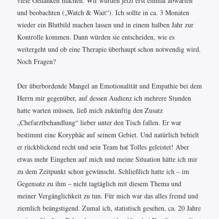
viele Gedanken machen. Wir würden jetzt erst einmal abwarten
und beobachten („Watch & Wait“). Ich sollte in ca. 3 Monaten
wieder ein Blutbild machen lassen und in einem halben Jahr zur
Kontrolle kommen. Dann würden sie entscheiden, wie es
weitergeht und ob eine Therapie überhaupt schon notwendig wird.
Noch Fragen?
Der überbordende Mangel an Emotionalität und Empathie bei dem
Herrn mir gegenüber, auf dessen Audienz ich mehrere Stunden
hatte warten müssen, ließ mich zukünftig den Zusatz
„Chefarztbehandlung“ lieber unter den Tisch fallen. Er war
bestimmt eine Koryphäe auf seinem Gebiet. Und natürlich behielt
er rückblickend recht und sein Team hat Tolles geleistet! Aber
etwas mehr Eingehen auf mich und meine Situation hätte ich mir
zu dem Zeitpunkt schon gewünscht. Schließlich hatte ich – im
Gegensatz zu ihm – nicht tagtäglich mit diesem Thema und
meiner Vergänglichkeit zu tun. Für mich war das alles fremd und
ziemlich beängstigend. Zumal ich, statistisch gesehen, ca. 20 Jahre