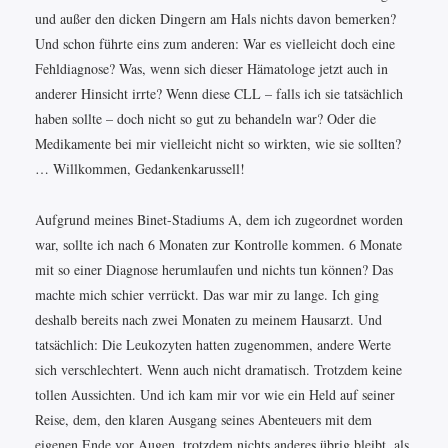
und außer den dicken Dingern am Hals nichts davon bemerken?
Und schon führte eins zum anderen: War es vielleicht doch eine
Fehldiagnose? Was, wenn sich dieser Hämatologe jetzt auch in
anderer Hinsicht irrte? Wenn diese CLL – falls ich sie tatsächlich
haben sollte – doch nicht so gut zu behandeln war? Oder die
Medikamente bei mir vielleicht nicht so wirkten, wie sie sollten?
… Willkommen, Gedankenkarussell!
Aufgrund meines Binet-Stadiums A, dem ich zugeordnet worden
war, sollte ich nach 6 Monaten zur Kontrolle kommen. 6 Monate
mit so einer Diagnose herumlaufen und nichts tun können? Das
machte mich schier verrückt. Das war mir zu lange. Ich ging
deshalb bereits nach zwei Monaten zu meinem Hausarzt. Und
tatsächlich: Die Leukozyten hatten zugenommen, andere Werte
sich verschlechtert. Wenn auch nicht dramatisch. Trotzdem keine
tollen Aussichten. Und ich kam mir vor wie ein Held auf seiner
Reise, dem, den klaren Ausgang seines Abenteuers mit dem
eigenen Ende vor Augen, trotzdem nichts anderes übrig bleibt, als