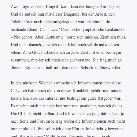
Zwei Tage vor dem Eingriff kam dann der besagte Anruf (s.o.).
Und da saß ich nun mit dieser Diagnose, bei der Arbeit, den
Telefonhörer noch nicht aufgelegt und war erst einmal das
heulende Elend. C… – was? Chronische lymphatische Leukämie?
– Nie gehört. Aber „Leukämie“ hörte sich mies an. Ziemlich mies.
Und nicht danach, dass ich mein Kind noch würde aufwachsen
sehen. Zum Glück arbeitete ich zu jener Zeit mit einer Kollegin
zusammen, mit der ich mich sehr gut verstand. Sie fing mich an
diesem Tag auf und half mir, den ersten Schock zu überwinden.
In den nächsten Wochen sammelte ich Informationen über diese
CLL. Ich hatte noch nie von dieser Krankheit gehört und musste
feststellen, dass das Internet nur bedingt ein guter Ratgeber war.
Es machte mich nur noch konfuser und panischer, was ich da las.
Die CLL ist nicht heilbar. Und ich war viel zu jung dafür. Und je
nach Seite und Forumsbeitrag waren die Informationen auch nicht
immer aktuell. Wie sollte ich diese Flut an Infos richtig bewerten
und filtern können? Mithilfe der Therapie, die mich ja eh