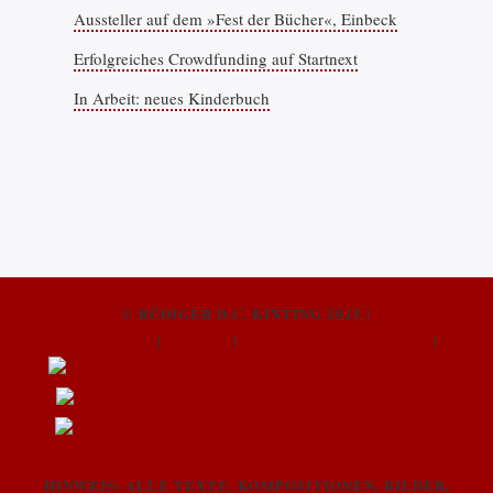
Aussteller auf dem »Fest der Bücher«, Einbeck
Erfolgreiches Crowdfunding auf Startnext
In Arbeit: neues Kinderbuch
© RÜDIGER D.C. KINTING 2025 |
IMPRESSUM
|
PRESSE
|
FÜR DEN BUCHHANDEL
|
HINWEIS: ALLE TEXTE, KOMPOSITIONEN, BILDER,