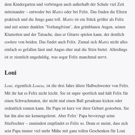
dem Kindergarten und verbringen auch außerhalb der Schule viel Zeit
miteinander – entweder bei
Mattis
oder bei Felix. Das finden die Eltern
praktisch und die Jungs ganz toll.
Mattis
ist ein Stück größer als Felix
und mit seiner dunklen ‘Vorhangfrisur’, den grünblauen Augen, seinen
Klamotten und der Tatsache, dass er Gitarre spielen kann, der deutlich
coolere von beiden. Das findet auch Felix. Zumal sich
Mattis
nicht alles
einfach so gefallen lässt und Angus eher mal die Stirn bietet. Allerdings
ist er ziemlich ungeduldig, was sogar Felix manchmal nervt.
Loui
Loui
, eigentlich
Louisa
, ist die drei Jahre ältere Halbschwester von Felix.
Mit ihr hat es Felix nicht leicht. Sie ist super sportlich und hält Felix für
einen Schwachmaten, der nicht mal einen Ball geradeaus kicken oder
ordentlich rennen kann. Ihr Papa ist kurz vor ihrer Geburt gestorben. Sie
hat ihn also nie kennengelernt. Aber Felix‘ Papa bevorzugt seine
Stieftochter – zumindest empfindet es Felix so. Denn er meint, dass sich
sein Papa immer viel mehr Mühe mit ganz tollen Geschenken für Loui